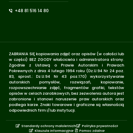
+48 81 516 14 80
ZABRANIA SIĘ kopiowania zdjęć oraz opisów (w całości lub
w części) BEZ ZGODY właściciela i administratora strony.
Zgodnie z Ustawą o Prawie Autorskim i Prawach
Pokrewnych z dnia 4 lutego 1994 roku (Dz.U.94 Nr 24 poz.
83, sprost.: Dz.U.94 Nr 43 poz.170) wykorzystywanie
autorskich pomysłów, rozwiązań, kopiowanie,
rozpowszechnianie zdjęć, fragmentów grafiki, tekstów
opisów w celach zarobkowych, bez zezwolenia autora jest
zabronione i stanowi naruszenie praw autorskich oraz
podlega karze. Znaki towarowe i graficzne są własnością
odpowiednich firm i/lub instytucji.
Standardy ochrony małoletnich
Polityka prywatności
Klauzula informacyjna
Pomoc zdalna