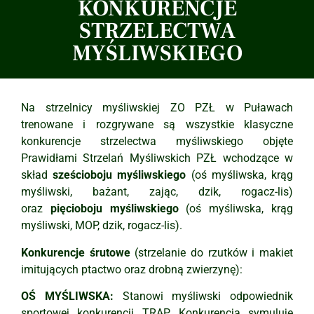
KONKURENCJE
STRZELECTWA
MYŚLIWSKIEGO
Na strzelnicy myśliwskiej ZO PZŁ w Puławach
trenowane i rozgrywane są wszystkie klasyczne
konkurencje strzelectwa myśliwskiego objęte
Prawidłami Strzelań Myśliwskich PZŁ wchodzące w
skład
sześcioboju myśliwskiego
(oś myśliwska, krąg
myśliwski, bażant, zając, dzik, rogacz-lis)
oraz
pięcioboju myśliwskiego
(oś myśliwska, krąg
myśliwski, MOP, dzik, rogacz-lis).
Konkurencje śrutowe
(strzelanie do rzutków i makiet
imitujących ptactwo oraz drobną zwierzynę):
OŚ MYŚLIWSKA:
Stanowi myśliwski odpowiednik
sportowej konkurencji TRAP. Konkurencja symuluje