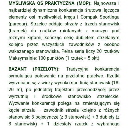
MYŚLIWSKA OŚ PRAKTYCZNA (MOP):
Najnowsza i
najbardziej dynamiczna konkurencja śrutowa, łącząca
elementy osi myśliwskiej, kręgu i Compak Sportingu
(parcour). Strzelec oddaje strzały z trzech stanowisk
(bramek) do rzutków miotanych z maszyn pod
różnymi kątami, kończąc serię dubletem strzelanym
kolejno przez wszystkich zawodników z osobno
wskazanego stanowiska. Pełna seria liczy 20 rzutków
Maksymalnie: 100 punktów (1 rzutek = 5 pkt).
BAŻANT (PRZELOTY):
Tradycyjna konkurencja
symulująca polowanie na przelotne ptactwo. Rzutki
wyrzucane są z wieży wysoko nad linią stanowisk (18-
20 m), po jednolitej trajektorii przechodzącej przez
wyrzutnię i środkowe stanowisko strzeleckie.
Wyzwanie konkurencji polega na zmieniającym się
kącie strzału – zawodnik strzela kolejno z różnych
stanowisk: 3 pojedyncze (z 3 stanowisk) + 3 dublety (z
3 stanowisk) + 1 dziesiąty rzutek z wybranego