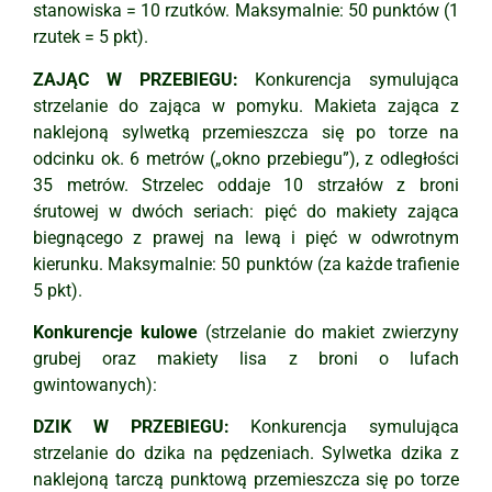
stanowiska = 10 rzutków. Maksymalnie: 50 punktów (1
rzutek = 5 pkt).
ZAJĄC W PRZEBIEGU:
Konkurencja symulująca
strzelanie do zająca w pomyku. Makieta zająca z
naklejoną sylwetką przemieszcza się po torze na
odcinku ok. 6 metrów („okno przebiegu”), z odległości
35 metrów. Strzelec oddaje 10 strzałów z broni
śrutowej w dwóch seriach: pięć do makiety zająca
biegnącego z prawej na lewą i pięć w odwrotnym
kierunku. Maksymalnie: 50 punktów (za każde trafienie
5 pkt).
Konkurencje kulowe
(strzelanie do makiet zwierzyny
grubej oraz makiety lisa z broni o lufach
gwintowanych):
DZIK W PRZEBIEGU:
Konkurencja symulująca
strzelanie do dzika na pędzeniach. Sylwetka dzika z
naklejoną tarczą punktową przemieszcza się po torze