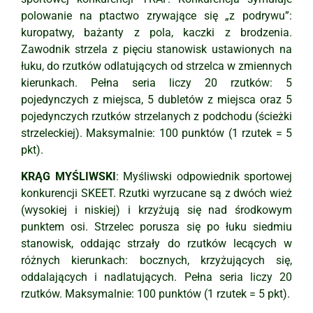
polowanie na ptactwo zrywające się „z podrywu”:
kuropatwy, bażanty z pola, kaczki z brodzenia.
Zawodnik strzela z pięciu stanowisk ustawionych na
łuku, do rzutków odlatujących od strzelca w zmiennych
kierunkach. Pełna seria liczy 20 rzutków: 5
pojedynczych z miejsca, 5 dubletów z miejsca oraz 5
pojedynczych rzutków strzelanych z podchodu (ścieżki
strzeleckiej). Maksymalnie: 100 punktów (1 rzutek = 5
pkt).
KRĄG MYŚLIWSKI
: Myśliwski odpowiednik sportowej
konkurencji SKEET. Rzutki wyrzucane są z dwóch wież
(wysokiej i niskiej) i krzyżują się nad środkowym
punktem osi. Strzelec porusza się po łuku siedmiu
stanowisk, oddając strzały do rzutków lecących w
różnych kierunkach: bocznych, krzyżujących się,
oddalających i nadlatujących. Pełna seria liczy 20
rzutków. Maksymalnie: 100 punktów (1 rzutek = 5 pkt).