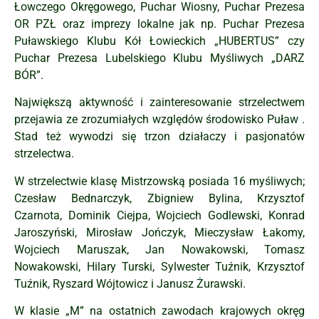
Łowczego Okręgowego, Puchar Wiosny, Puchar Prezesa
OR PZŁ oraz imprezy lokalne jak np. Puchar Prezesa
Puławskiego Klubu Kół Łowieckich „HUBERTUS” czy
Puchar Prezesa Lubelskiego Klubu Myśliwych „DARZ
BÓR”.
Największą aktywność i zainteresowanie strzelectwem
przejawia ze zrozumiałych względów środowisko Puław .
Stad też wywodzi się trzon działaczy i pasjonatów
strzelectwa.
W strzelectwie klasę Mistrzowską posiada 16 myśliwych;
Czesław Bednarczyk, Zbigniew Bylina, Krzysztof
Czarnota, Dominik Ciejpa, Wojciech Godlewski, Konrad
Jaroszyński, Mirosław Jończyk, Mieczysław Łakomy,
Wojciech Maruszak, Jan Nowakowski, Tomasz
Nowakowski, Hilary Turski, Sylwester Tuźnik, Krzysztof
Tuźnik, Ryszard Wójtowicz i Janusz Żurawski.
W klasie „M” na ostatnich zawodach krajowych okręg