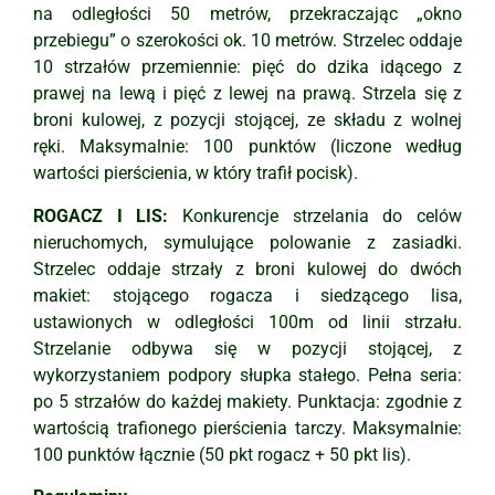
na odległości 50 metrów, przekraczając „okno
przebiegu” o szerokości ok. 10 metrów. Strzelec oddaje
10 strzałów przemiennie: pięć do dzika idącego z
prawej na lewą i pięć z lewej na prawą. Strzela się z
broni kulowej, z pozycji stojącej, ze składu z wolnej
ręki. Maksymalnie: 100 punktów (liczone według
wartości pierścienia, w który trafił pocisk).
ROGACZ I LIS:
Konkurencje strzelania do celów
nieruchomych, symulujące polowanie z zasiadki.
Strzelec oddaje strzały z broni kulowej do dwóch
makiet: stojącego rogacza i siedzącego lisa,
ustawionych w odległości 100m od linii strzału.
Strzelanie odbywa się w pozycji stojącej, z
wykorzystaniem podpory słupka stałego. Pełna seria:
po 5 strzałów do każdej makiety. Punktacja: zgodnie z
wartością trafionego pierścienia tarczy. Maksymalnie:
100 punktów łącznie (50 pkt rogacz + 50 pkt lis).