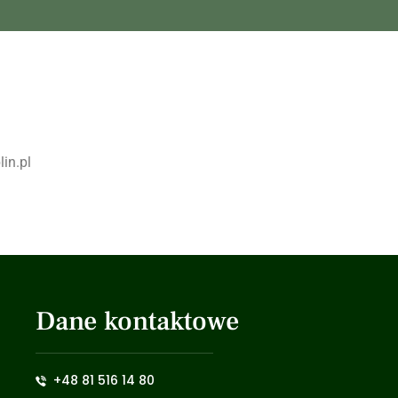
in.pl
Dane kontaktowe
+48 81 516 14 80