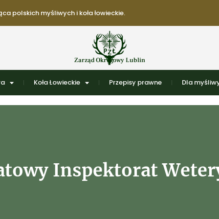
ca polskich myśliwych i koła łowieckie.
Zarząd Okręgowy Lublin
ra
Koła Łowieckie
Przepisy prawne
Dla myśliwy
towy Inspektorat Weter