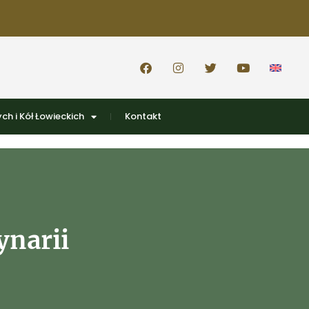
ch i Kół Łowieckich
Kontakt
ynarii