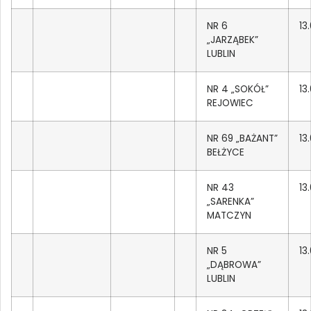
NR 6
13
„JARZĄBEK”
LUBLIN
NR 4 „SOKÓŁ”
13
REJOWIEC
NR 69 „BAŻANT”
13
BEŁŻYCE
NR 43
13
„SARENKA”
MATCZYN
NR 5
13
„DĄBROWA”
LUBLIN