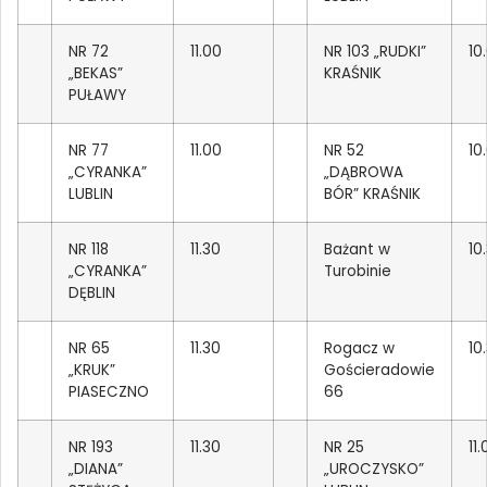
NR 72
11.00
NR 103 „RUDKI”
10
„BEKAS”
KRAŚNIK
PUŁAWY
NR 77
11.00
NR 52
10
„CYRANKA”
„DĄBROWA
LUBLIN
BÓR” KRAŚNIK
NR 118
11.30
Bażant w
10
„CYRANKA”
Turobinie
DĘBLIN
NR 65
11.30
Rogacz w
10
„KRUK”
Gościeradowie
PIASECZNO
66
NR 193
11.30
NR 25
11
„DIANA”
„UROCZYSKO”