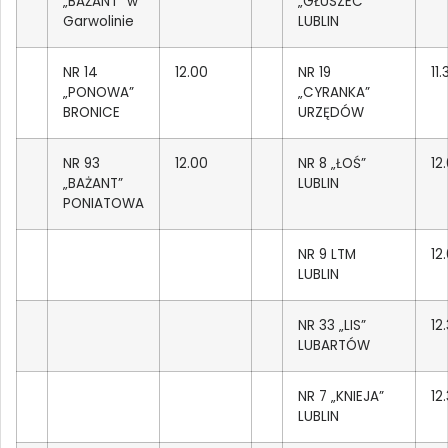
„BAŻANT” w
„GŁUSZEC”
Garwolinie
LUBLIN
NR 14
12.00
NR 19
11.
„PONOWA”
„CYRANKA”
BRONICE
URZĘDÓW
NR 93
12.00
NR 8 „ŁOŚ”
12
„BAŻANT”
LUBLIN
PONIATOWA
NR 9 LTM
12
LUBLIN
NR 33 „LIS”
12
LUBARTÓW
NR 7 „KNIEJA”
12
LUBLIN