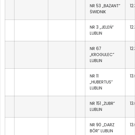
NR 53 „BAŻANT”
12
ŚWIDNIK
NR 3 „JELEŃ”
12
LUBLIN
NR 67
12
„KROGULEC”
LUBLIN
NR 11
13
„HUBERTUS”
LUBLIN
NR 151 „ŻUBR”
13
LUBLIN
NR 90 „DARZ
13
BÓR” LUBLIN