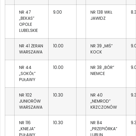
NR 47
9.00
NR 138 WKŁ
8.
„BEKAS”
JAWIDZ
OPOLE
LUBELSKIE
NR 41 ŻERAN
10.00
NR 39 „MIŚ”
9.
WARSZAWA
KOCK
NR 44
10.00
NR 38 „BÓR”
9.
„SOKÓŁ”
NIEMCE
PUŁAWY
NR 102
10.30
NR 40
9.
JUNIORÓW
„NEMROD”
WARSZAWA
KRZCZONÓW
NR 116
10.30
NR 84
9.
„KNIEJA”
„PRZEPIÓRKA”
PUŁAWY
LUBLIN