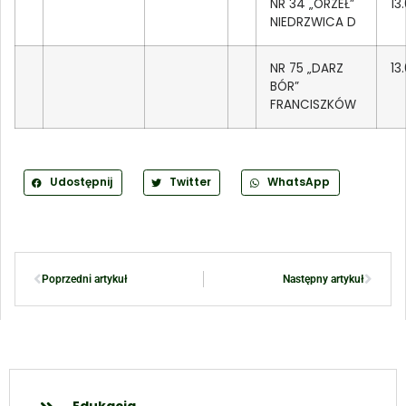
NR 34 „ORZEŁ”
13
NIEDRZWICA D
NR 75 „DARZ
13
BÓR”
FRANCISZKÓW
Udostępnij
Twitter
WhatsApp
Poprzedni artykuł
Następny artykuł