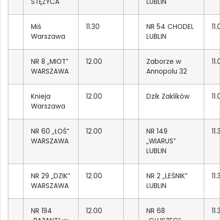
STĘŻYCA
LUBLIN
Miś
11.30
NR 54 CHODEL
11
Warszawa
LUBLIN
NR 8 „MIOT”
12.00
Zaborze w
11
WARSZAWA
Annopolu 32
Knieja
12.00
Dzik Zaklików
11
Warszawa
NR 60 „ŁOŚ”
12.00
NR 149
11.
WARSZAWA
„WIARUS”
LUBLIN
NR 29 „DZIK”
12.00
NR 2 „LEŚNIK”
11.
WARSZAWA
LUBLIN
NR 194
12.00
NR 68
11.