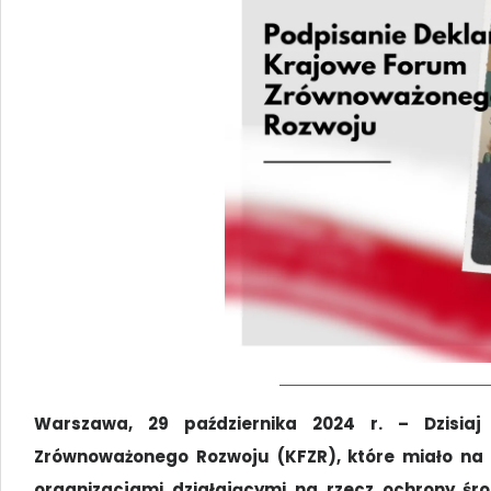
Warszawa, 29 października 2024 r. – Dzisiaj
Zrównoważonego Rozwoju (KFZR), które miało na 
organizacjami działającymi na rzecz ochrony ś