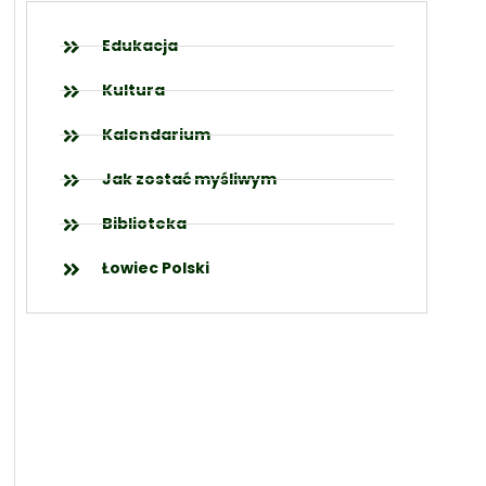
Edukacja
Kultura
Kalendarium
Jak zostać myśliwym
Biblioteka
Łowiec Polski