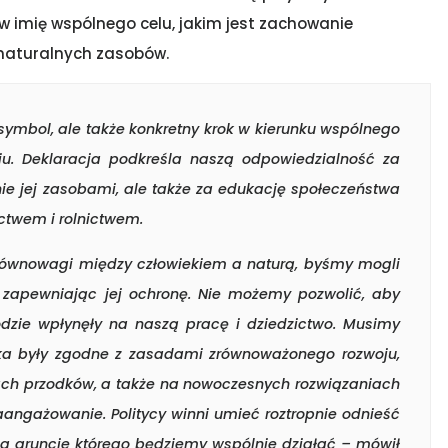
 w imię wspólnego celu, jakim jest zachowanie
naturalnych zasobów.
o symbol, ale także konkretny krok w kierunku wspólnego
ju. Deklaracja podkreśla naszą odpowiedzialność za
ie jej zasobami, ale także za edukację społeczeństwa
ctwem i rolnictwem.
ównowagi między człowiekiem a naturą, byśmy mogli
ie zapewniając jej ochronę. Nie możemy pozwolić, aby
odzie wpłynęły na naszą pracę i dziedzictwo. Musimy
eka były zgodne z zasadami zrównoważonego rozwoju,
iach przodków, a także na nowoczesnych rozwiązaniach
zaangażowanie. Politycy winni umieć roztropnie odnieść
na gruncie którego będziemy wspólnie działać – mówił