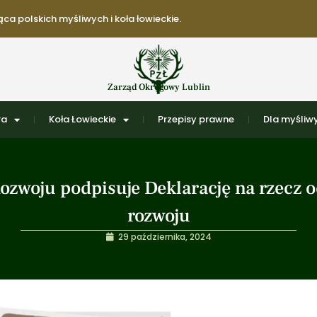
ca polskich myśliwych i koła łowieckie.
Zarząd Okręgowy Lublin
ra
Koła Łowieckie
Przepisy prawne
Dla myśliwy
woju podpisuje Deklarację na rzecz 
rozwoju
29 października, 2024