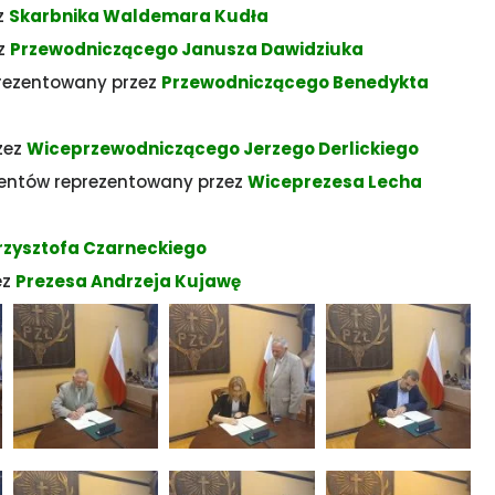
z
Skarbnika Waldemara Kudła
ez
Przewodniczącego Janusza Dawidziuka
prezentowany przez
Przewodniczącego Benedykta
zez
Wiceprzewodniczącego Jerzego Derlickiego
centów reprezentowany przez
Wiceprezesa Lecha
rzysztofa Czarneckiego
ez
Prezesa Andrzeja Kujawę