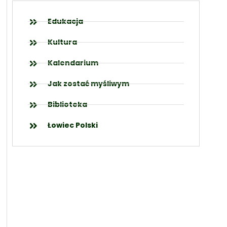
Edukacja
Kultura
Kalendarium
Jak zostać myśliwym
Biblioteka
Łowiec Polski