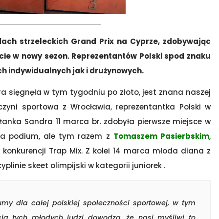
dach strzeleckich Grand Prix na Cyprze, zdobywając
cie w nowy sezon. Reprezentantów Polski spod znaku
h indywidualnych jak i drużynowych.
 sięgnęła w tym tygodniu po złoto, jest znana naszej
lczyni sportowa z Wrocławia, reprezentantka Polski w
leżanka Sandra 11 marca br. zdobyła pierwsze miejsce w
 na podium, ale tym razem z
Tomaszem Pasierbskim
,
konkurencji Trap Mix. Z kolei 14 marca młoda diana z
yplinie skeet olimpijski w kategorii juniorek .
 dla całej polskiej społeczności sportowej, w tym
ęcia tych młodych ludzi dowodzą, że nasi myśliwi to