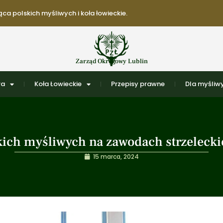
ca polskich myśliwych i koła łowieckie.
Zarząd Okręgowy Lublin
ra
Koła Łowieckie
Przepisy prawne
Dla myśliwy
kich myśliwych na zawodach strzelecki
15 marca, 2024