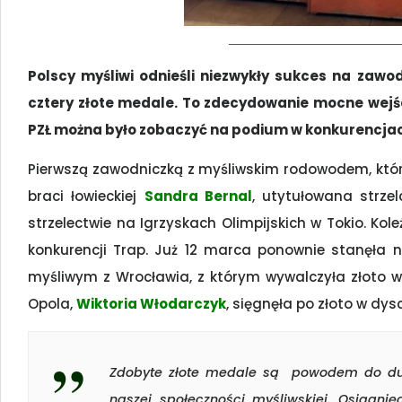
Polscy myśliwi odnieśli niezwykły sukces na zawo
cztery złote medale. To zdecydowanie mocne wejś
PZŁ można było zobaczyć na podium w konkurencjac
Pierwszą zawodniczką z myśliwskim rodowodem, która
braci łowieckiej
Sandra Bernal
, utytułowana strze
strzelectwie na Igrzyskach Olimpijskich w Tokio. Ko
konkurencji Trap. Już 12 marca ponownie stanęła
myśliwym z Wrocławia, z którym wywalczyła złoto w 
Opola,
Wiktoria Włodarczyk
, sięgnęła po złoto w dysc
Zdobyte złote medale są powodem do dumy
naszej społeczności myśliwskiej. Osiągni