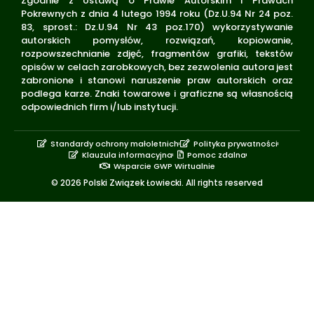
Zgodnie z Ustawą o Prawie Autorskim i Prawach
Pokrewnych z dnia 4 lutego 1994 roku (Dz.U.94 Nr 24 poz.
83, sprost.: Dz.U.94 Nr 43 poz.170) wykorzystywanie
autorskich pomysłów, rozwiązań, kopiowanie,
rozpowszechnianie zdjęć, fragmentów grafiki, tekstów
opisów w celach zarobkowych, bez zezwolenia autora jest
zabronione i stanowi naruszenie praw autorskich oraz
podlega karze. Znaki towarowe i graficzne są własnością
odpowiednich firm i/lub instytucji.
Standardy ochrony małoletnich
Polityka prywatności
Klauzula informacyjna
Pomoc zdalna
Wsparcie GWP Wirtualnie
© 2026 Polski Związek Łowiecki. All rights reserved