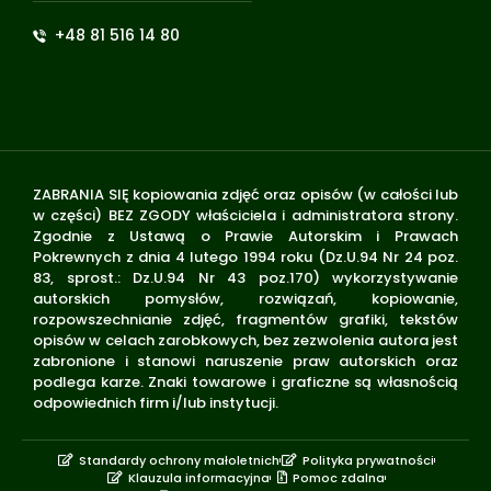
+48 81 516 14 80
ZABRANIA SIĘ kopiowania zdjęć oraz opisów (w całości lub
w części) BEZ ZGODY właściciela i administratora strony.
Zgodnie z Ustawą o Prawie Autorskim i Prawach
Pokrewnych z dnia 4 lutego 1994 roku (Dz.U.94 Nr 24 poz.
83, sprost.: Dz.U.94 Nr 43 poz.170) wykorzystywanie
autorskich pomysłów, rozwiązań, kopiowanie,
rozpowszechnianie zdjęć, fragmentów grafiki, tekstów
opisów w celach zarobkowych, bez zezwolenia autora jest
zabronione i stanowi naruszenie praw autorskich oraz
podlega karze. Znaki towarowe i graficzne są własnością
odpowiednich firm i/lub instytucji.
Standardy ochrony małoletnich
Polityka prywatności
Klauzula informacyjna
Pomoc zdalna