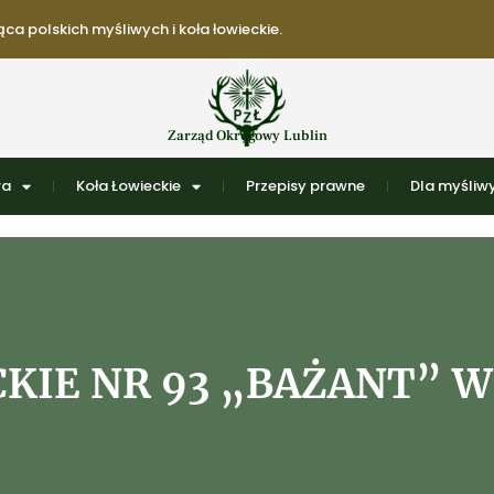
ca polskich myśliwych i koła łowieckie.
Zarząd Okręgowy Lublin
ra
Koła Łowieckie
Przepisy prawne
Dla myśliwy
KIE NR 93 „BAŻANT” 