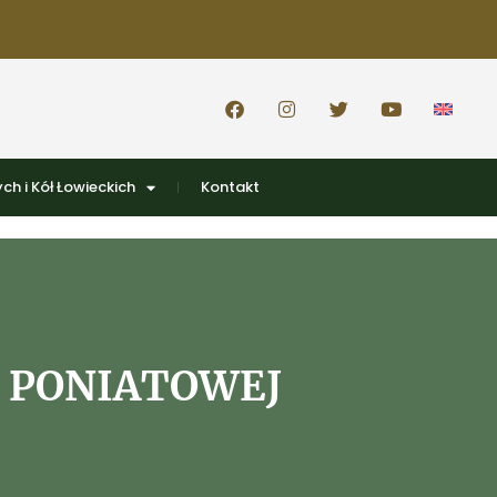
ch i Kół Łowieckich
Kontakt
W PONIATOWEJ