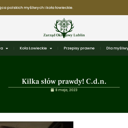
ca polskich myśliwych i koła łowieckie.
Zarząd Okręgowy Lublin
ra
Koła Łowieckie
Przepisy prawne
Dla myśliwy
Kilka słów prawdy! C.d.n.
8 maja, 2023