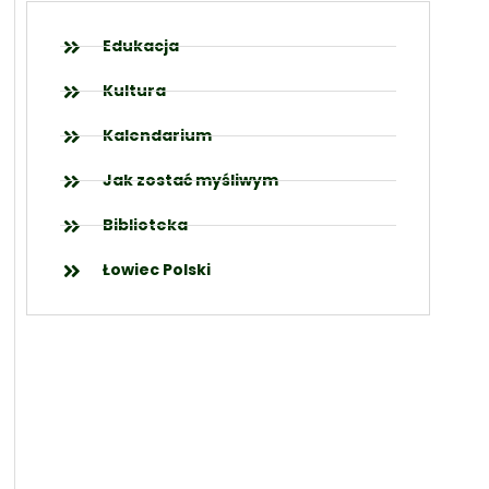
Edukacja
Kultura
Kalendarium
Jak zostać myśliwym
Biblioteka
Łowiec Polski