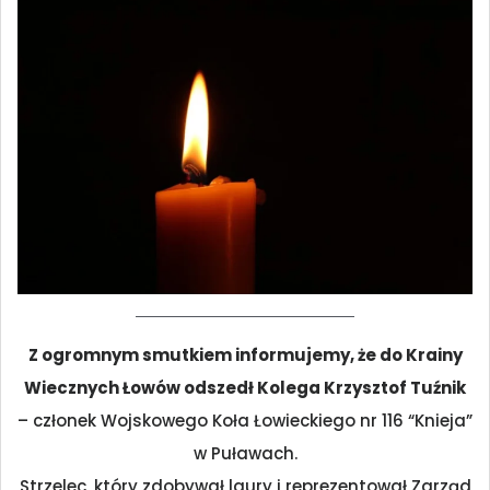
Z ogromnym smutkiem informujemy, że do Krainy
Wiecznych Łowów odszedł Kolega Krzysztof Tuźnik
– członek Wojskowego Koła Łowieckiego nr 116 “Knieja”
w Puławach.
Strzelec, który zdobywał laury i reprezentował Zarząd