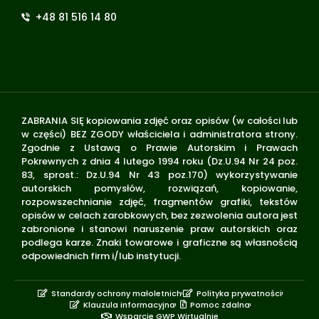
+48 81 516 14 80
ZABRANIA SIĘ kopiowania zdjęć oraz opisów (w całości lub
w części) BEZ ZGODY właściciela i administratora strony.
Zgodnie z Ustawą o Prawie Autorskim i Prawach
Pokrewnych z dnia 4 lutego 1994 roku (Dz.U.94 Nr 24 poz.
83, sprost.: Dz.U.94 Nr 43 poz.170) wykorzystywanie
autorskich pomysłów, rozwiązań, kopiowanie,
rozpowszechnianie zdjęć, fragmentów grafiki, tekstów
opisów w celach zarobkowych, bez zezwolenia autora jest
zabronione i stanowi naruszenie praw autorskich oraz
podlega karze. Znaki towarowe i graficzne są własnością
odpowiednich firm i/lub instytucji.
Standardy ochrony małoletnich
Polityka prywatności
Klauzula informacyjna
Pomoc zdalna
Wsparcie GWP Wirtualnie